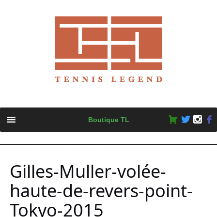
Skip
Boutique TL
to
content
Gilles-Muller-volée-
haute-de-revers-point-
Tokyo-2015