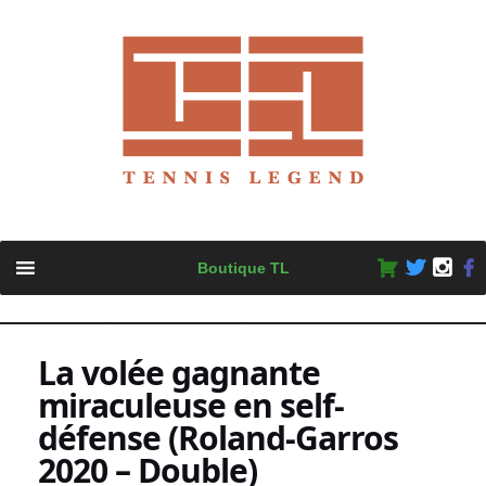
Skip
Boutique TL
to
content
La volée gagnante
miraculeuse en self-
défense (Roland-Garros
2020 – Double)