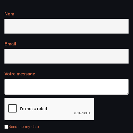
Nom
Email
Votre message
Send me my data