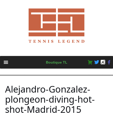
Skip
Boutique TL
to
content
Alejandro-Gonzalez-
plongeon-diving-hot-
shot-Madrid-2015