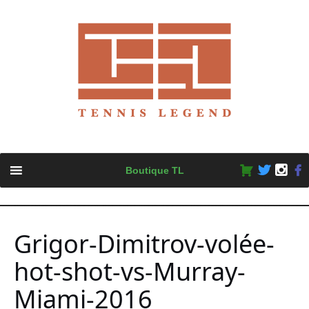
Skip
Boutique TL
to
content
Grigor-Dimitrov-volée-
hot-shot-vs-Murray-
Miami-2016