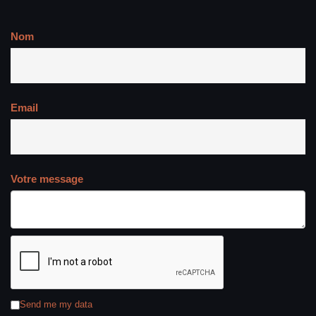
Nom
Email
Votre message
Send me my data