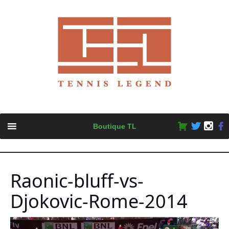
Skip
Boutique TL
to
content
Raonic-bluff-vs-
Djokovic-Rome-2014