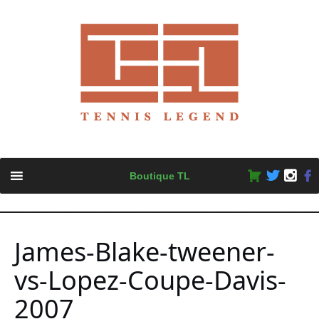
Skip
Boutique TL
to
content
James-Blake-tweener-
vs-Lopez-Coupe-Davis-
2007