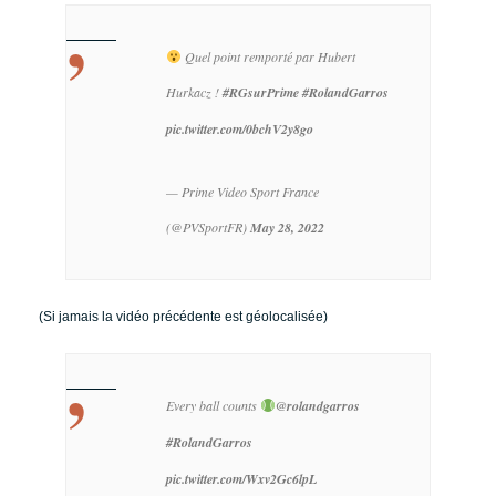
Quel point remporté par Hubert
Hurkacz !
#RGsurPrime
#RolandGarros
pic.twitter.com/0bchV2y8go
— Prime Video Sport France
(@PVSportFR)
May 28, 2022
(Si jamais la vidéo précédente est géolocalisée)
Every ball counts
@rolandgarros
#RolandGarros
pic.twitter.com/Wxv2Gc6lpL