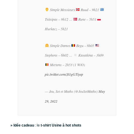
Simple Messieurs
Ruud – 9h21
Tsitsipas – 9h12
…
Rune – 5h51
Hurkacz – 5h21
Simple Dames
Begu – 6h05
Stephens – 6h02
…
Kasatkina – 3h09
Mertens – 2h53 (1 W/O)
pic.twitter.com/Jt1gGTiyep
— Jeu, Set et Maths (@JeuSetMaths)
May
29, 2022
» Idée cadeau
: le
t-shirt Usine à hot shots