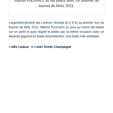
Marton Fucsovics se fait plaisir avec ce tweener au
tournoi de Metz 2021.
Largement dominé par Lorenzo Sonego (6-3, 6-2) au premier tour du
tournoi de Metz 2021, Marton Fucsovics se sera au moins fait plaisir
sur un point et aura régalé le public par la même occasion avec un
tweener gagnant en totale décontraction. Une belle note artistique.
» Idée cadeau
: le
t-shirt Tennis Champagne