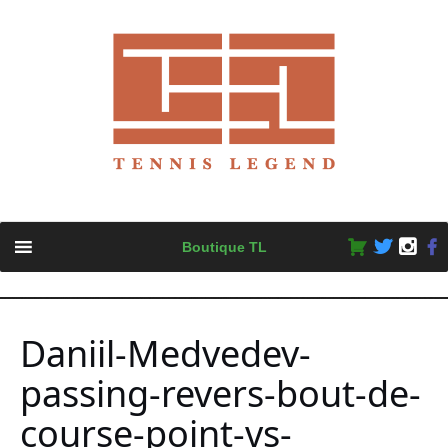
Skip
Boutique TL
to
content
Daniil-Medvedev-
passing-revers-bout-de-
course-point-vs-