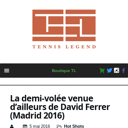
Skip
Boutique TL
to
content
La demi-volée venue
d’ailleurs de David Ferrer
(Madrid 2016)
5 mai 2016
Hot Shots