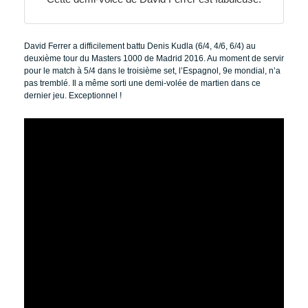
David Ferrer a difficilement battu Denis Kudla (6/4, 4/6, 6/4) au
deuxième tour du Masters 1000 de Madrid 2016. Au moment de servir
pour le match à 5/4 dans le troisième set, l’Espagnol, 9e mondial, n’a
pas tremblé. Il a même sorti une demi-volée de martien dans ce
dernier jeu. Exceptionnel !