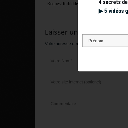
4 secrets de
▶︎ 5 vidéos 
Laisser un commentaire
Votre adresse e-mail ne sera pas publiée.
Le