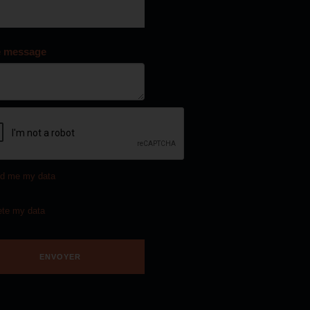
e message
d me my data
ete my data