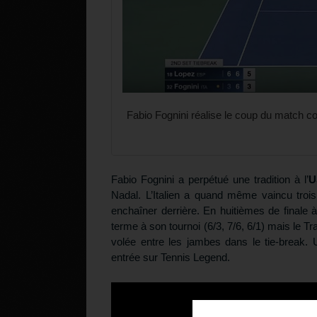
Fabio Fognini réalise le coup du match c
Fabio Fognini a perpétué une tradition à l’
U
Nadal. L’Italien a quand même vaincu trois
enchaîner derrière. En huitièmes de finale
terme à son tournoi (6/3, 7/6, 6/1) mais le 
volée entre les jambes dans le tie-break.
entrée sur Tennis Legend.