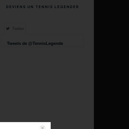
DEVIENS UN TENNIS LEGENDER
Twitter
Tweets de @TennisLegende