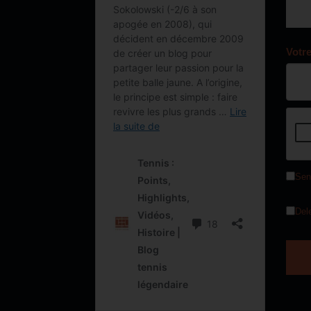
Votr
Sen
Del