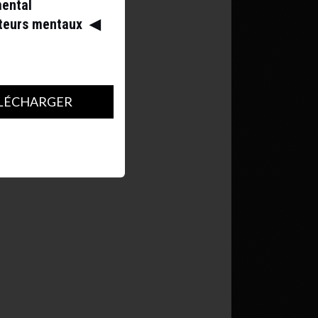
mental
ateurs mentaux
◀︎
LÉCHARGER