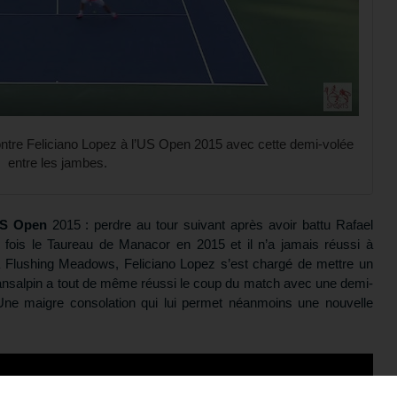
ontre Feliciano Lopez à l’US Open 2015 avec cette demi-volée
entre les jambes.
S Open
2015 : perdre au tour suivant après avoir battu Rafael
 fois le Taureau de Manacor en 2015 et il n’a jamais réussi à
 à Flushing Meadows, Feliciano Lopez s’est chargé de mettre un
Transalpin a tout de même réussi le coup du match avec une demi-
 Une maigre consolation qui lui permet néanmoins une nouvelle