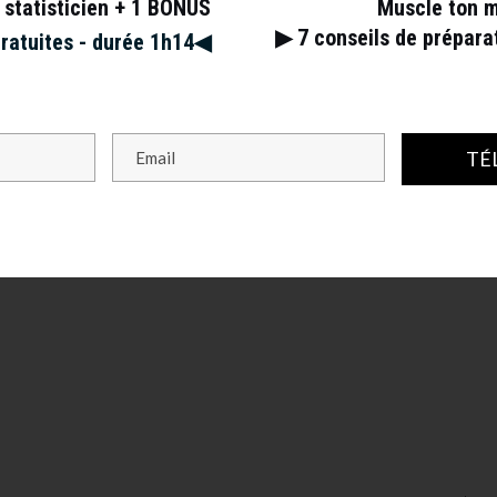
 statisticien + 1 BONUS
Muscle ton 
▶︎ 7
conseils de prépar
gratuites - durée 1h14◀︎
TÉ
s champs obligatoires sont indiqués avec
*