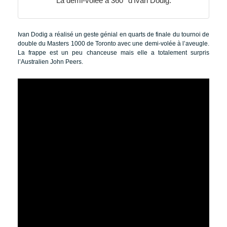
La demi-volée à 360° d’Ivan Dodig.
Ivan Dodig a réalisé un geste génial en quarts de finale du tournoi de
double du Masters 1000 de Toronto avec une demi-volée à l’aveugle.
La frappe est un peu chanceuse mais elle a totalement surpris
l’Australien John Peers.