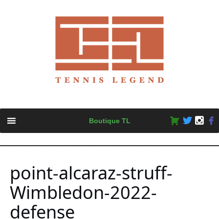
Skip
Boutique TL
to
content
point-alcaraz-struff-
Wimbledon-2022-
defense