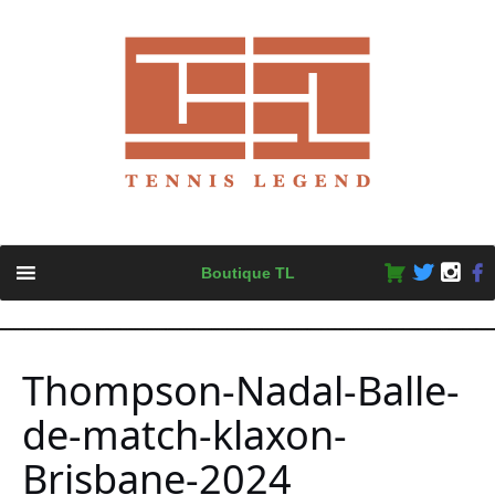
Skip
Boutique TL
to
content
Thompson-Nadal-Balle-
de-match-klaxon-
Brisbane-2024