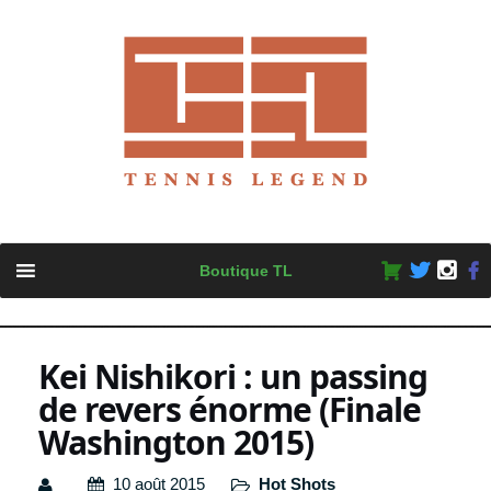
Skip
Boutique TL
to
content
Kei Nishikori : un passing
de revers énorme (Finale
Washington 2015)
10 août 2015
Hot Shots