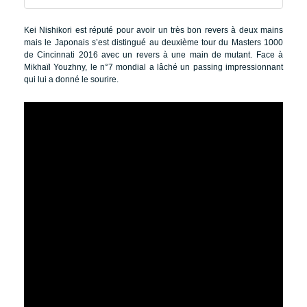
Kei Nishikori est réputé pour avoir un très bon revers à deux mains
mais le Japonais s’est distingué au deuxième tour du Masters 1000
de Cincinnati 2016 avec un revers à une main de mutant. Face à
Mikhaïl Youzhny, le n°7 mondial a lâché un passing impressionnant
qui lui a donné le sourire.