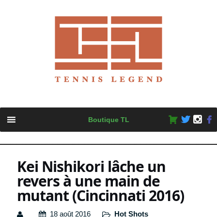
Skip
Boutique TL
to
content
Kei Nishikori lâche un
revers à une main de
mutant (Cincinnati 2016)
18 août 2016
Hot Shots