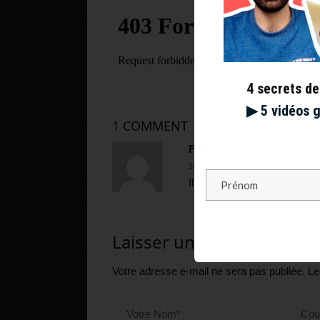
4 secrets de
▶︎ 5 vidéos 
1 COMMENT
Fred
Répond
19 juin 2013 at 20 h 34 min
Il est trop bien ce site. A q
Laisser un commentaire
Votre adresse e-mail ne sera pas publiée.
Le