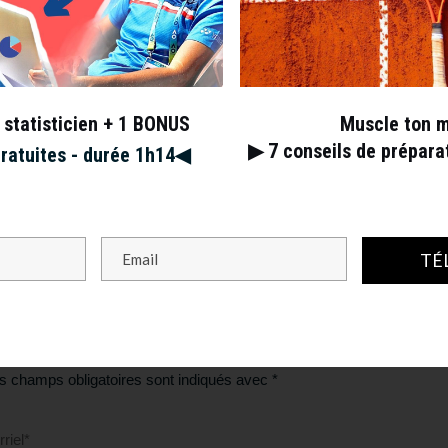
 statisticien + 1 BONUS
Muscle ton 
▶︎ 7
conseils de prépar
gratuites - durée 1h14◀︎
re
uand la pub à l’ugc la defense????
TÉ
s champs obligatoires sont indiqués avec
*