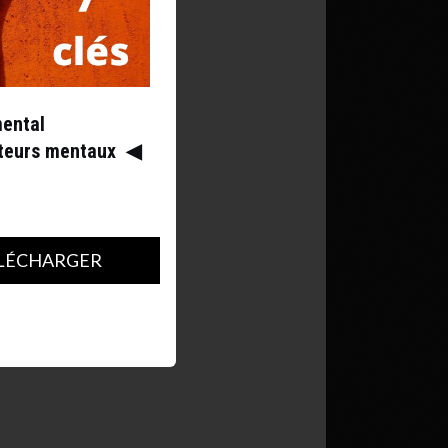
mental
ateurs mentaux
◀︎
LÉCHARGER