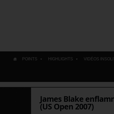
Skip
POINTS
HIGHLIGHTS
VIDÉOS INSOL
to
content
James Blake enflam
(US Open 2007)