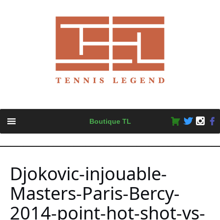
Skip
Boutique TL
to
content
Djokovic-injouable-
Masters-Paris-Bercy-
2014-point-hot-shot-vs-