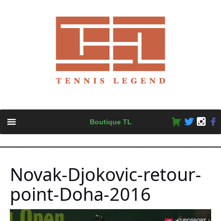
Skip
Boutique TL
to
content
Novak-Djokovic-retour-
point-Doha-2016