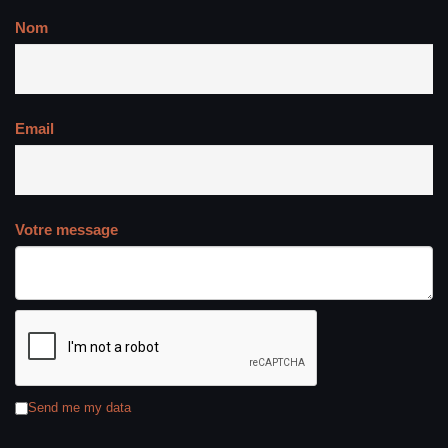
Nom
Email
Votre message
Send me my data