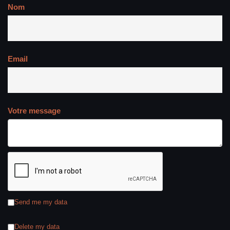
Nom
Email
Votre message
Send me my data
Delete my data