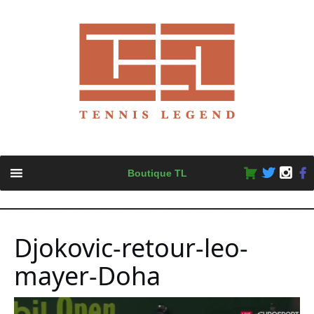
Skip
Boutique TL
to
content
Djokovic-retour-leo-
mayer-Doha