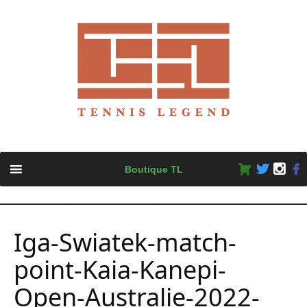
Skip
Boutique TL
to
content
Iga-Swiatek-match-
point-Kaia-Kanepi-
Open-Australie-2022-