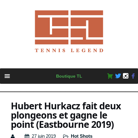
Skip
Boutique TL
to
content
Hubert Hurkacz fait deux
plongeons et gagne le
point (Eastbourne 2019)
27 juin 2019
Hot Shots