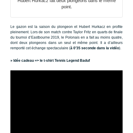
Hubert Hurkacz fait deux plongeons dans le même
point.
Le gazon est la saison du plongeon et Hubert Hurkacz en profite
pleinement. Lors de son match contre Taylor Fritz en quarts de finale
du tournoi d’Eastbourne 2019, le Polonais en a fait au moins quatre,
dont deux plongeons dans un seul et même point. Il a d’ailleurs
remporté cet échange spectaculaire (
à 0’35 seconde dans la vidéo
).
» Idée cadeau =>
le t-shirt Tennis Legend Baduf