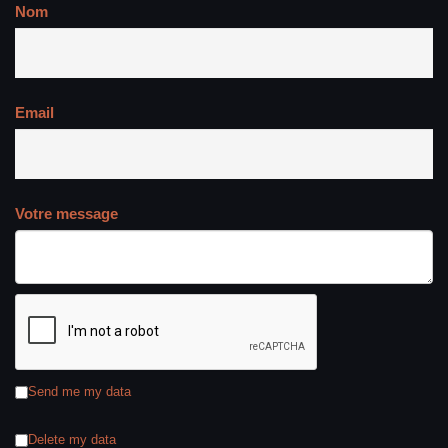
Nom
Email
Votre message
Send me my data
Delete my data