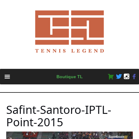
Skip
Boutique TL
to
content
Safint-Santoro-IPTL-
Point-2015