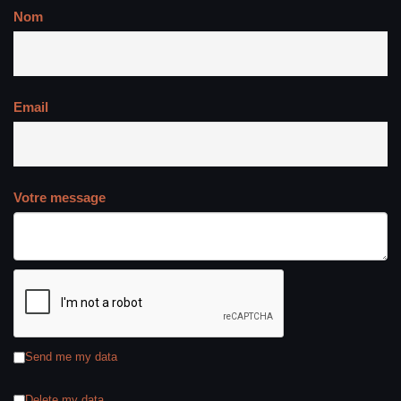
Nom
Email
Votre message
Send me my data
Delete my data