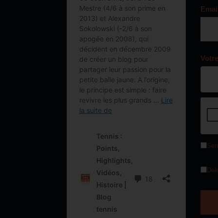
Emai
Votr
Sen
Del