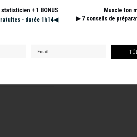
 statisticien + 1 BONUS
Muscle ton 
▶︎ 7
conseils de prépar
gratuites - durée 1h14◀︎
TÉ
s champs obligatoires sont indiqués avec
*