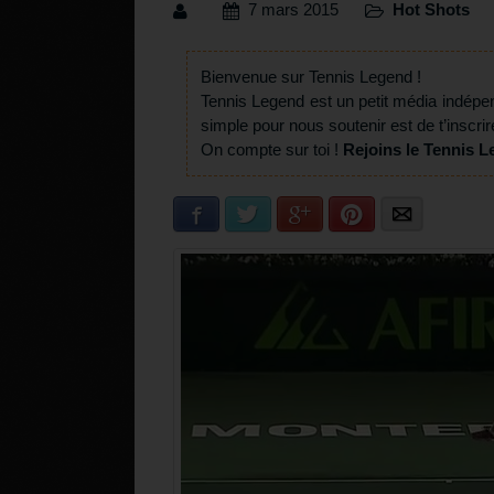
7 mars 2015
Hot Shots
Bienvenue sur Tennis Legend !
Tennis Legend est un petit média indépe
simple pour nous soutenir est de t’inscrir
On compte sur toi !
Rejoins le Tennis L
Facebook
Twitter
Google+
Pinterest
E-mail