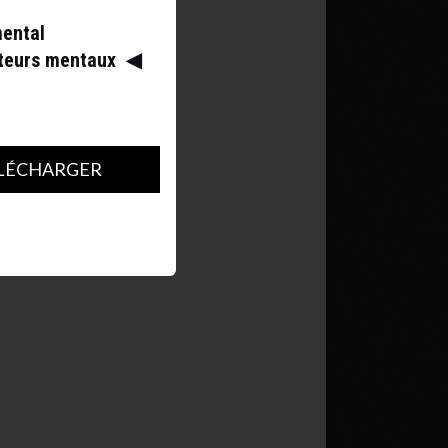
mental
ateurs mentaux
◀︎
LÉCHARGER