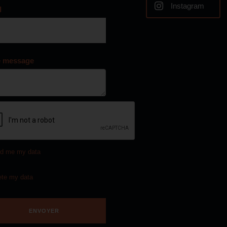
Instagram
l
e message
d me my data
ete my data