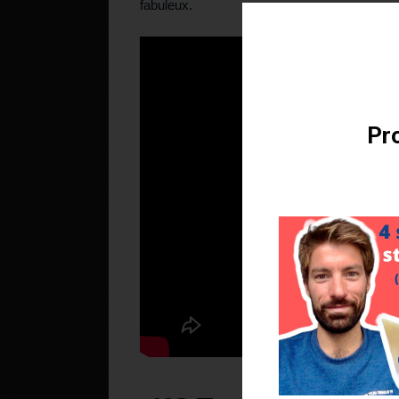
fabuleux.
Téléchargez v
Pro