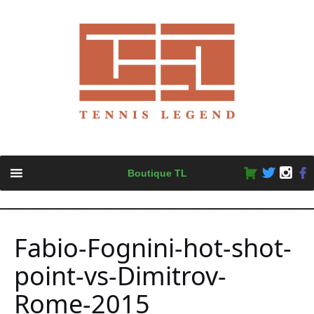
Skip
Boutique TL
to
content
Fabio-Fognini-hot-shot-
point-vs-Dimitrov-
Rome-2015