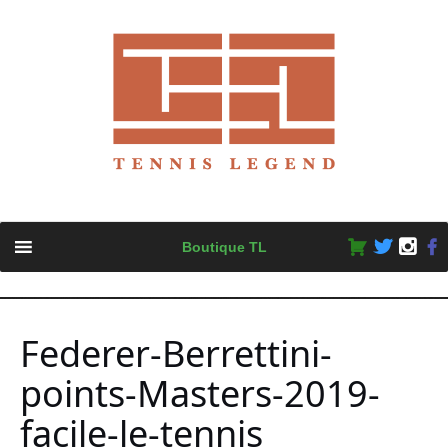
Skip
Boutique TL
to
content
Federer-Berrettini-
points-Masters-2019-
facile-le-tennis