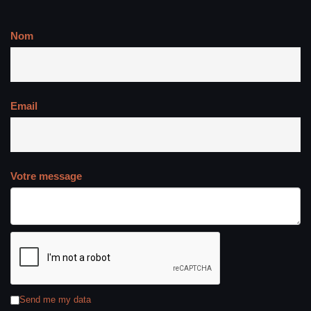
Nom
Email
Votre message
Send me my data