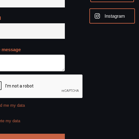
Instagram
l
e message
d me my data
ete my data