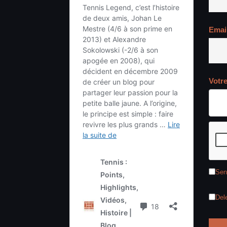
Emai
Votr
Sen
Del