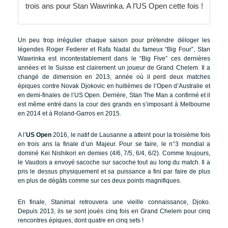
trois ans pour Stan Wawrinka. A l’US Open cette fois !
Un peu trop irrégulier chaque saison pour prétendre déloger les
légendes Roger Federer et Rafa Nadal du fameux “Big Four”, Stan
Wawrinka est incontestablement dans le “Big Five” ces dernières
années et le Suisse est clairement un joueur de Grand Chelem. Il a
changé de dimension en 2013, année où il perd deux matches
épiques contre Novak Djokovic en huitièmes de l’Open d’Australie et
en demi-finales de l’US Open. Derrière, Stan The Man a confirmé et il
est même entré dans la cour des grands en s’imposant à Melbourne
en 2014 et à Roland-Garros en 2015.
A l’
US Open
2016, le natif de Lausanne a atteint pour la troisième fois
en trois ans la finale d’un Majeur. Pour se faire, le n°3 mondial a
dominé Kei Nishikori en demies (4/6, 7/5, 6/4, 6/2). Comme toujours,
le Vaudois a envoyé sacoche sur sacoche tout au long du match. Il a
pris le dessus physiquement et sa puissance a fini par faire de plus
en plus de dégâts comme sur ces deux points magnifiques.
En finale, Stanimal retrouvera une vieille connaissance, Djoko.
Depuis 2013, ils se sont joués cinq fois en Grand Chelem pour cinq
rencontres épiques, dont quatre en cinq sets !