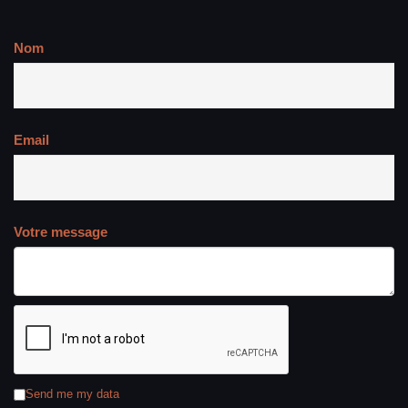
Nom
Email
Votre message
Send me my data