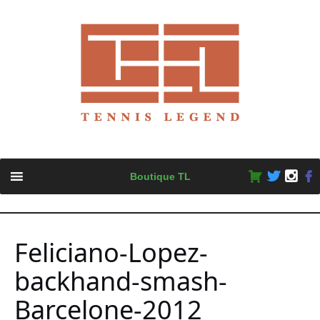
Skip
Boutique TL
to
content
Feliciano-Lopez-
backhand-smash-
Barcelone-2012