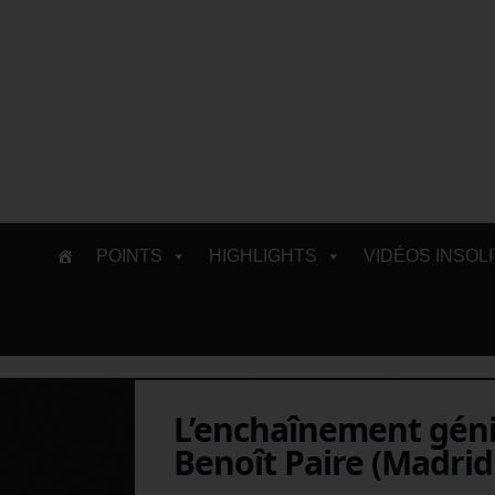
Skip
POINTS
HIGHLIGHTS
VIDÉOS INSOL
to
content
L’enchaînement génia
Benoît Paire (Madrid