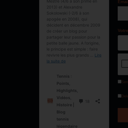
Emai
Votr
Sen
Del