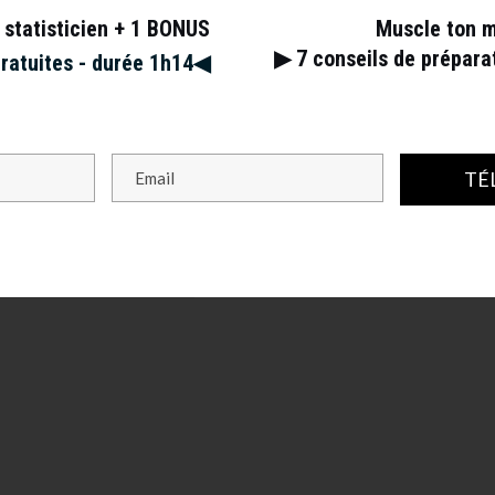
 statisticien + 1 BONUS
Muscle ton 
▶︎ 7
conseils de prépar
gratuites - durée 1h14◀︎
TÉ
s champs obligatoires sont indiqués avec
*