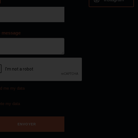
l
e message
d me my data
ete my data