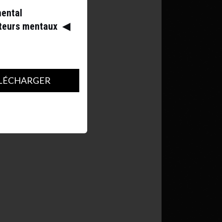
mental
ateurs mentaux
◀︎
LÉCHARGER