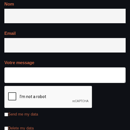
Nom
Email
Votre message
Send me my data
Delete my data