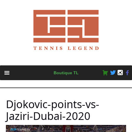
Skip
Boutique TL
to
content
Djokovic-points-vs-
Jaziri-Dubai-2020