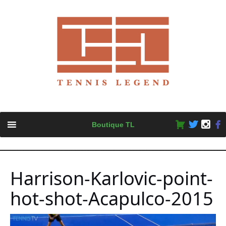
Skip
Boutique TL
to
content
Harrison-Karlovic-point-
hot-shot-Acapulco-2015