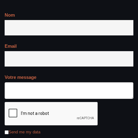
Nom
Email
Votre message
Send me my data