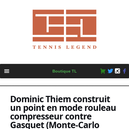
Skip
Boutique TL
to
content
Dominic Thiem construit
un point en mode rouleau
compresseur contre
Gasquet (Monte-Carlo