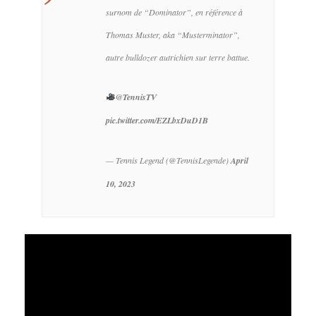
surnom de “Dominator”, en référence à
Thomas Muster, aka “Musterminator”,
autre bulldozer autrichien sur terre battue.
@TennisTV
pic.twitter.com/EZLbxDuD1B
— Tennis Legend (@TennisLegende)
April
10, 2023