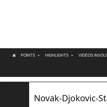
Skip
POINTS
HIGHLIGHTS
VIDÉOS INSOL
to
content
Novak-Djokovic-S