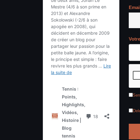
Emai
Votr
Sen
Del