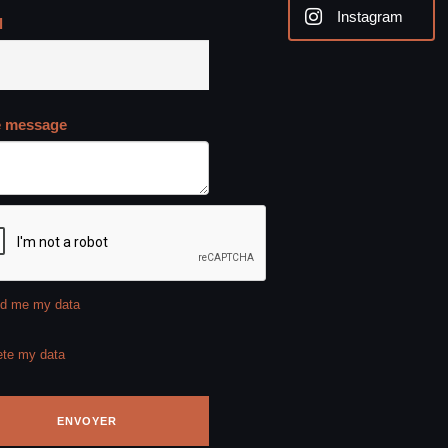
Instagram
l
e message
d me my data
ete my data