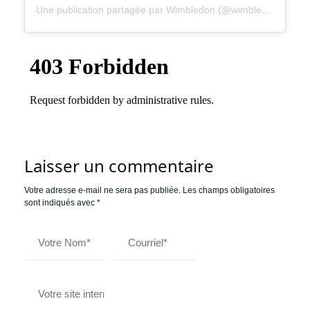
Une publication partagée par Wimbledon (@wimbledon)
le
5 J
Laisser un commentaire
Votre adresse e-mail ne sera pas publiée.
Les champs obligatoires
sont indiqués avec
*