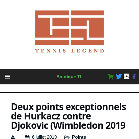
Skip
Boutique TL
to
content
Deux points exceptionnels
de Hurkacz contre
Djokovic (Wimbledon 2019
6 juillet 2019
Points