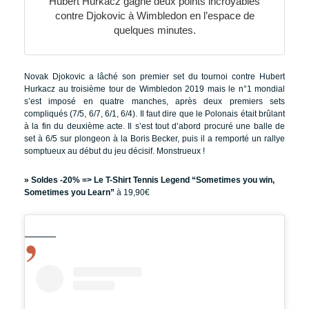
Hubert Hurkacz gagne deux points incroyables
contre Djokovic à Wimbledon en l’espace de
quelques minutes.
Novak Djokovic a lâché son premier set du tournoi contre Hubert
Hurkacz au troisième tour de Wimbledon 2019 mais le n°1 mondial
s’est imposé en quatre manches, après deux premiers sets
compliqués (7/5, 6/7, 6/1, 6/4). Il faut dire que le Polonais était brûlant
à la fin du deuxième acte. Il s’est tout d’abord procuré une balle de
set à 6/5 sur plongeon à la Boris Becker, puis il a remporté un rallye
somptueux au début du jeu décisif. Monstrueux !
» Soldes -20% =>
Le T-Shirt Tennis Legend “Sometimes you win,
Sometimes you Learn”
à 19,90€