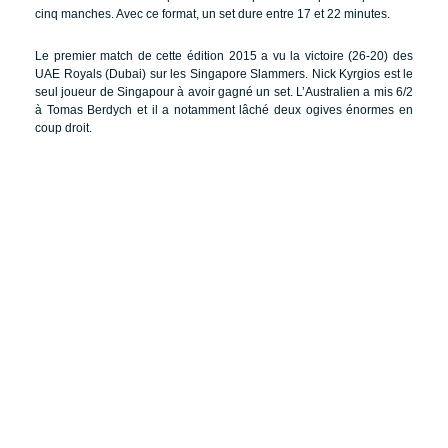
cinq manches. Avec ce format, un set dure entre 17 et 22 minutes.
Le premier match de cette édition 2015 a vu la victoire (26-20) des
UAE Royals (Dubai) sur les Singapore Slammers. Nick Kyrgios est le
seul joueur de Singapour à avoir gagné un set. L’Australien a mis 6/2
à Tomas Berdych et il a notamment lâché deux ogives énormes en
coup droit.