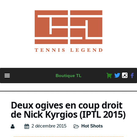
Skip
Boutique TL
to
content
Deux ogives en coup droit
de Nick Kyrgios (IPTL 2015)
2 décembre 2015
Hot Shots