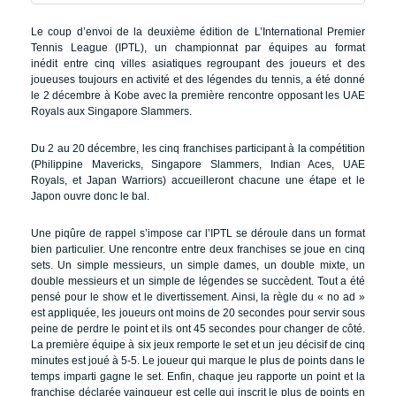
Le coup d’envoi de la deuxième édition de L’International Premier
Tennis League (IPTL), un championnat par équipes au format
inédit entre cinq villes asiatiques regroupant des joueurs et des
joueuses toujours en activité et des légendes du tennis, a été donné
le 2 décembre à Kobe avec la première rencontre opposant les UAE
Royals aux Singapore Slammers.
Du 2 au 20 décembre, les cinq franchises participant à la compétition
(Philippine Mavericks, Singapore Slammers, Indian Aces, UAE
Royals, et Japan Warriors) accueilleront chacune une étape et le
Japon ouvre donc le bal.
Une piqûre de rappel s’impose car l’IPTL se déroule dans un format
bien particulier. Une rencontre entre deux franchises se joue en cinq
sets. Un simple messieurs, un simple dames, un double mixte, un
double messieurs et un simple de légendes se succèdent. Tout a été
pensé pour le show et le divertissement. Ainsi, la règle du « no ad »
est appliquée, les joueurs ont moins de 20 secondes pour servir sous
peine de perdre le point et ils ont 45 secondes pour changer de côté.
La première équipe à six jeux remporte le set et un jeu décisif de cinq
minutes est joué à 5-5. Le joueur qui marque le plus de points dans le
temps imparti gagne le set. Enfin, chaque jeu rapporte un point et la
franchise déclarée vainqueur est celle qui inscrit le plus de points en