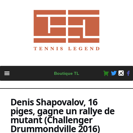
Skip
Boutique TL
to
content
Denis Shapovalov, 16
piges, gagne un rallye de
mutant (Challenger
Drummondville 2016)