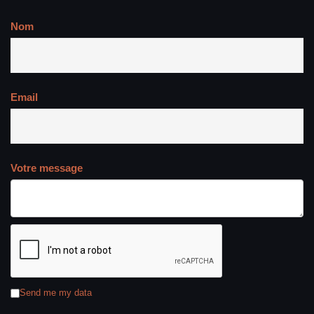
Nom
Email
Votre message
Send me my data