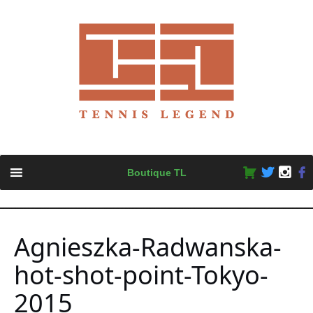
Skip
Boutique TL
to
content
Agnieszka-Radwanska-
hot-shot-point-Tokyo-
2015