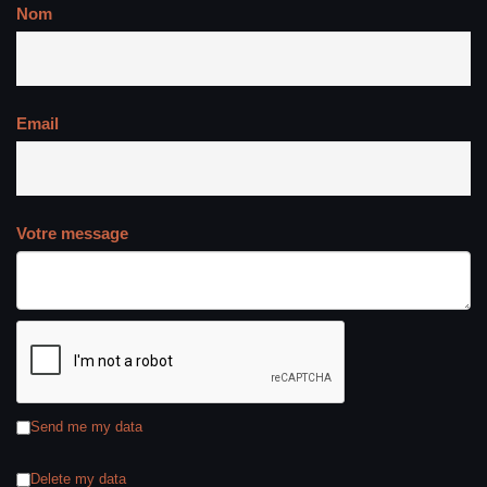
Nom
Email
Votre message
Send me my data
Delete my data