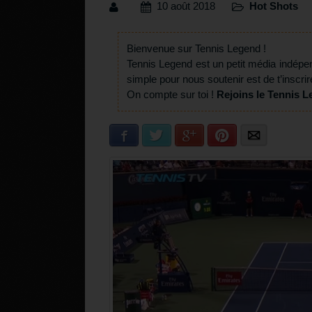
10 août 2018
Hot Shots
Bienvenue sur Tennis Legend !
Tennis Legend est un petit média indépe
simple pour nous soutenir est de t’inscrir
On compte sur toi !
Rejoins le Tennis L
Facebook
Twitter
Google+
Pinterest
E-mail