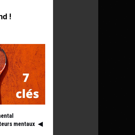
nd !
mental
ateurs mentaux
◀︎