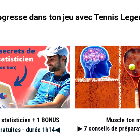
gresse dans ton jeu avec Tennis Lege
, Toronto 2018 : les
 statisticien + 1 BONUS
Muscle ton 
▶︎ 7
conseils de prépar
gratuites - durée 1h14◀︎