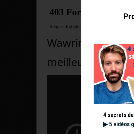
Pro
Wawrinka – Nadal
meilleurs points
4 secrets de
▶︎ 5 vidéos 