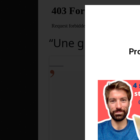
Téléchargez v
“Une grosse blag
Pro