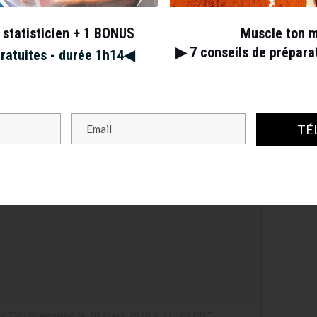
 statisticien + 1 BONUS
Muscle ton 
▶︎ 7
conseils de prépar
gratuites - durée 1h14◀︎
TÉ
is TV (@tennistv)
le
30 Mars 2018 à 11 :20 PDT