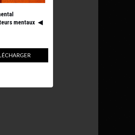
mental
ateurs mentaux
◀︎
LÉCHARGER