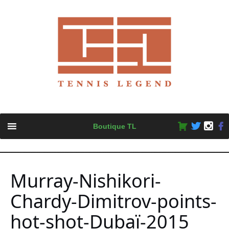
Skip
Boutique TL
to
content
Murray-Nishikori-
Chardy-Dimitrov-points-
hot-shot-Dubaï-2015