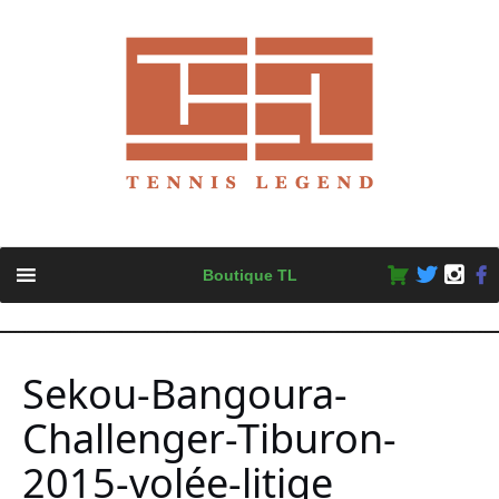
Skip
Boutique TL
to
content
Sekou-Bangoura-
Challenger-Tiburon-
2015-volée-litige