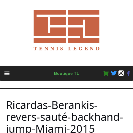
Skip
Boutique TL
to
content
Ricardas-Berankis-
revers-sauté-backhand-
jump-Miami-2015