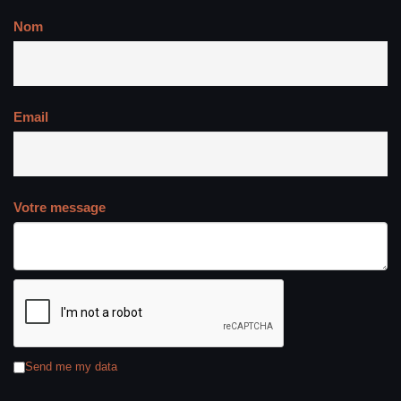
Nom
Email
Votre message
Send me my data