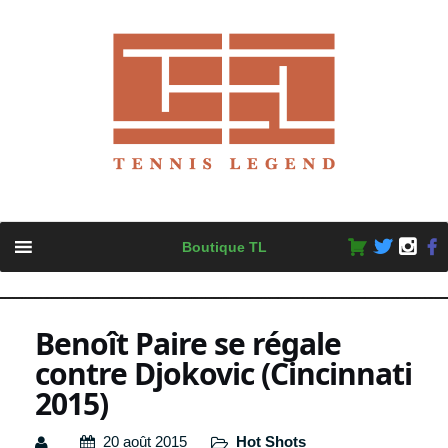
Skip
Boutique TL
to
content
Benoît Paire se régale
contre Djokovic (Cincinnati
2015)
20 août 2015
Hot Shots