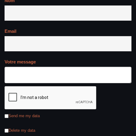
Nom
Email
Votre message
Send me my data
Delete my data