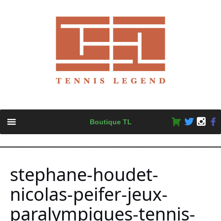
Skip
Boutique TL
to
content
stephane-houdet-
nicolas-peifer-jeux-
paralympiques-tennis-