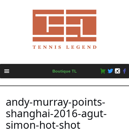
Skip
Boutique TL
to
content
andy-murray-points-
shanghai-2016-agut-
simon-hot-shot