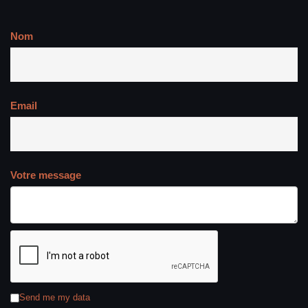
Nom
Email
Votre message
Send me my data