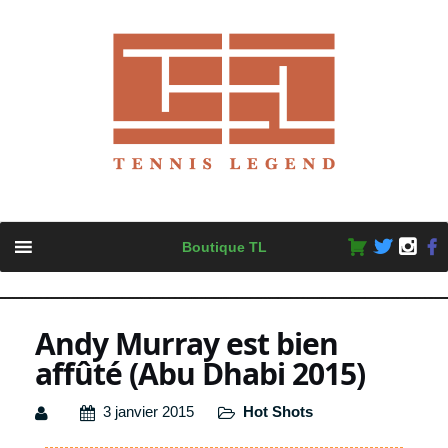
Skip
Boutique TL
to
content
Andy Murray est bien
affûté (Abu Dhabi 2015)
3 janvier 2015
Hot Shots