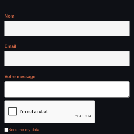
Nom
Email
Votre message
Send me my data