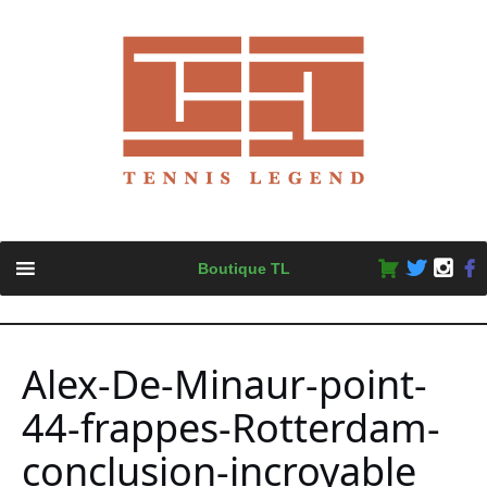
Skip
Boutique TL
to
content
Alex-De-Minaur-point-
44-frappes-Rotterdam-
conclusion-incroyable