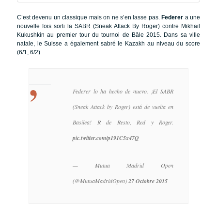
C’est devenu un classique mais on ne s’en lasse pas.
Federer
a une
nouvelle fois sorti la SABR (Sneak Attack By Roger) contre Mikhail
Kukushkin au premier tour du tournoi de Bâle 2015. Dans sa ville
natale, le Suisse a également sabré le Kazakh au niveau du score
(6/1, 6/2).
Federer lo ha hecho de nuevo. ¡El SABR
(Sneak Attack by Roger) está de vuelta en
Basilea! R de Resto, Red y Roger.
pic.twitter.com/p191C5x47Q
— Mutua Madrid Open
(@MutuaMadridOpen)
27 Octobre 2015