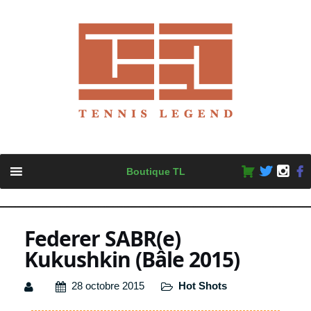
Skip
Boutique TL
to
content
Federer SABR(e)
Kukushkin (Bâle 2015)
28 octobre 2015
Hot Shots